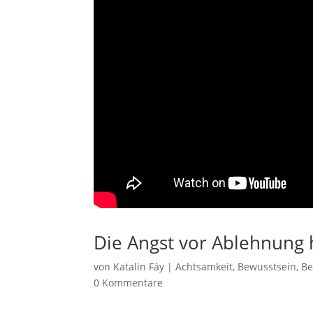
Die Angst vor Ablehnung 
von
Katalin Fáy
|
Achtsamkeit
,
Bewusstsein
,
Be
0 Kommentare