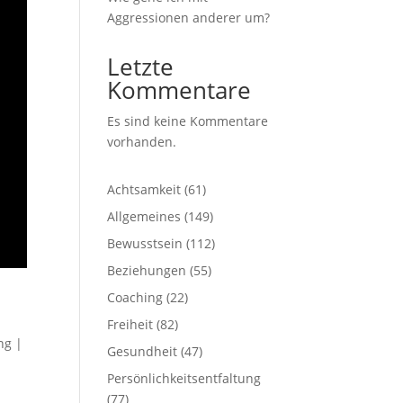
Aggressionen anderer um?
Letzte
Kommentare
Es sind keine Kommentare
vorhanden.
Achtsamkeit
(61)
Allgemeines
(149)
Bewusstsein
(112)
Beziehungen
(55)
Coaching
(22)
Freiheit
(82)
ng
|
Gesundheit
(47)
Persönlichkeitsentfaltung
(77)