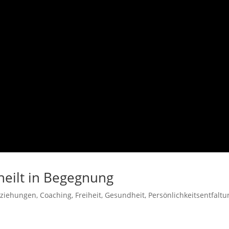
heilt in Begegnung
ziehungen
,
Coaching
,
Freiheit
,
Gesundheit
,
Persönlichkeitsentfaltu