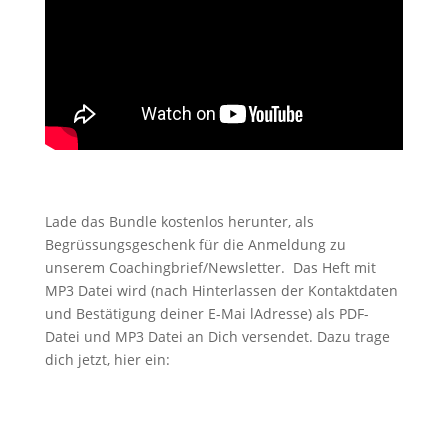
Lade das Bundle kostenlos herunter, als
Begrüssungsgeschenk für die Anmeldung zu
unserem Coachingbrief/Newsletter. Das Heft mit
MP3 Datei wird (nach Hinterlassen der Kontaktdaten
und Bestätigung deiner E-Mai lAdresse) als PDF-
Datei und MP3 Datei an Dich versendet. Dazu trage
dich jetzt, hier ein: