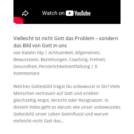
Vielleicht ist nicht Gott das Problem – sondern
das Bild von Gott in uns
von
Katalin Fáy
|
Achtsamkeit
,
Allgemeines
,
Bewusstsein
,
Beziehungen
,
Coaching
,
Freiheit
,
Gesundheit
,
Persönlichkeitsentfaltung
|
0
Kommentare
Welches Gottesbild trägst Du unbewusst in Dir? Viele
Menschen vertrauen auf Gott und erleben
gleichzeitig Angst, Verzicht oder Resignation. In
diesem Video geht es darum, wie unser unbewusstes
Gottesbild unser Leben beeinflusst und warum
vielleicht nicht Gott das...