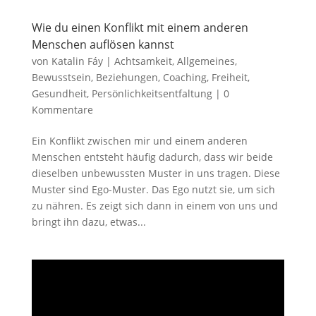
Wie du einen Konflikt mit einem anderen
Menschen auflösen kannst
von
Katalin Fáy
|
Achtsamkeit
,
Allgemeines
,
Bewusstsein
,
Beziehungen
,
Coaching
,
Freiheit
,
Gesundheit
,
Persönlichkeitsentfaltung
|
0
Kommentare
Ein Konflikt zwischen mir und einem anderen
Menschen entsteht häufig dadurch, dass wir beide
dieselben unbewussten Muster in uns tragen. Diese
Muster sind Ego-Muster. Das Ego nutzt sie, um sich
zu nähren. Es zeigt sich dann in einem von uns und
bringt ihn dazu, etwas...