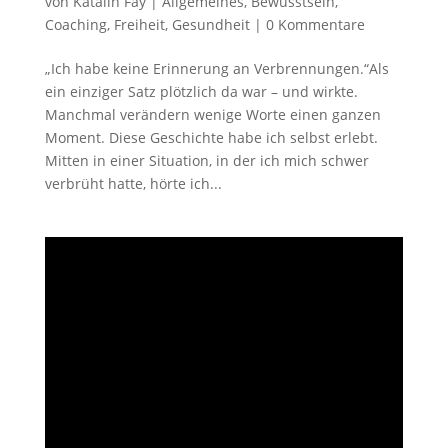
von
Katalin Fáy
|
Allgemeines
,
Bewusstsein
,
Coaching
,
Freiheit
,
Gesundheit
|
0 Kommentare
„Ich habe keine Erinnerung an Verbrennungen.“Als
ein einziger Satz plötzlich da war – und wirkte.
Manchmal verändern wenige Worte einen ganzen
Moment. Diese Geschichte habe ich selbst erlebt.
Mitten in einer Situation, in der ich mich schwer
verbrüht hatte, hörte ich...