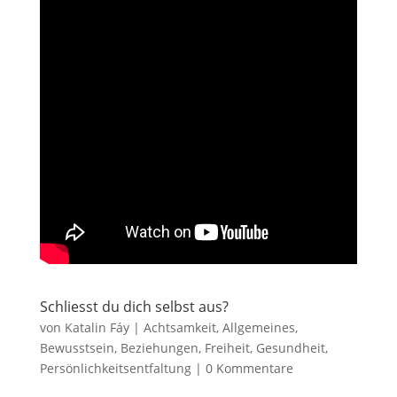
Schliesst du dich selbst aus?
von
Katalin Fáy
|
Achtsamkeit
,
Allgemeines
,
Bewusstsein
,
Beziehungen
,
Freiheit
,
Gesundheit
,
Persönlichkeitsentfaltung
|
0 Kommentare