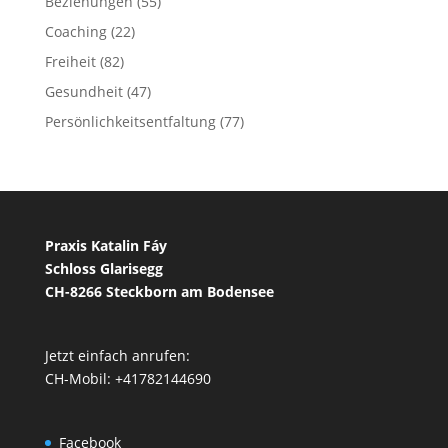
Beziehungen
(55)
Coaching
(22)
Freiheit
(82)
Gesundheit
(47)
Persönlichkeitsentfaltung
(77)
Praxis Katalin Fáy
Schloss Glarisegg
CH-8266 Steckborn am Bodensee
Jetzt einfach anrufen:
CH-Mobil: +41782144690
Facebook