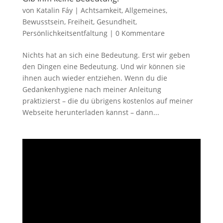
von
Katalin Fáy
|
Achtsamkeit
,
Allgemeines
,
Bewusstsein
,
Freiheit
,
Gesundheit
,
Persönlichkeitsentfaltung
|
0 Kommentare
Nichts hat an sich eine Bedeutung. Erst wir geben
den Dingen eine Bedeutung. Und wir können sie
ihnen auch wieder entziehen. Wenn du die
Gedankenhygiene nach meiner Anleitung
praktizierst – die du übrigens kostenlos auf meiner
Webseite herunterladen kannst – dann...