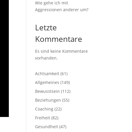
Wie gehe ich mit
Aggressionen anderer um?
Letzte
Kommentare
Es sind keine Kommentare
vorhanden.
Achtsamkeit
(61)
Allgemeines
(149)
Bewusstsein
(112)
Beziehungen
(55)
Coaching
(22)
Freiheit
(82)
Gesundheit
(47)