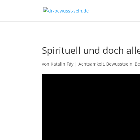
Spirituell und doch all
von
Katalin Fáy
|
Achtsamkeit
,
Bewusstsein
,
Be