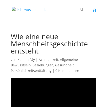
Wie eine neue
Menschheitsgeschichte
entsteht
von
Katalin Fáy
|
Achtsamkeit
,
Allgemeines
,
Bewusstsein
,
Beziehungen
,
Gesundheit
,
Persönlichkeitsentfaltung
|
0 Kommentare