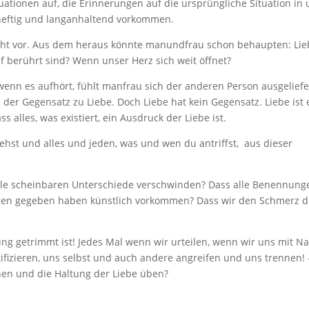
uationen auf, die Erinnerungen auf die ursprüngliche Situation in
eftig und langanhaltend vorkommen.
icht vor. Aus dem heraus könnte manundfrau schon behaupten: Li
ief berührt sind? Wenn unser Herz sich weit öffnet?
enn es aufhört, fühlt manfrau sich der anderen Person ausgeliefe
 der Gegensatz zu Liebe. Doch Liebe hat kein Gegensatz. Liebe ist 
ss alles, was existiert, ein Ausdruck der Liebe ist.
ehst und alles und jeden, was und wen du antriffst, aus dieser
l alle scheinbaren Unterschiede verschwinden? Dass alle Benennung
en gegeben haben künstlich vorkommen? Dass wir den Schmerz d
nung getrimmt ist! Jedes Mal wenn wir urteilen, wenn wir uns mit N
ntifizieren, uns selbst und auch andere angreifen und uns trennen! 
en und die Haltung der Liebe üben?