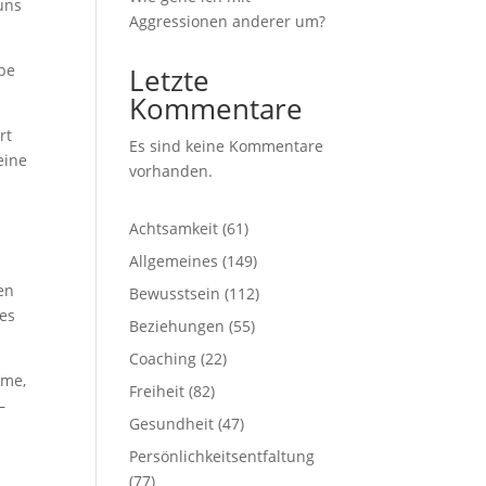
 uns
Aggressionen anderer um?
ebe
Letzte
Kommentare
rt
Es sind keine Kommentare
eine
vorhanden.
Achtsamkeit
(61)
Allgemeines
(149)
en
Bewusstsein
(112)
es
Beziehungen
(55)
Coaching
(22)
ame,
Freiheit
(82)
–
Gesundheit
(47)
Persönlichkeitsentfaltung
(77)